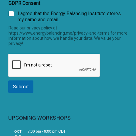
GDPR Consent
I agree that the Energy Balancing Institute stores
my name and email.
Read our privacy policy at
https://www.energybalancing.me/privacy-and-terms for more
information about how we handle your data. We value your
privacy!
Submit
UPCOMING WORKSHOPS
7:00 pm
-
9:00 pm
CDT
OCT